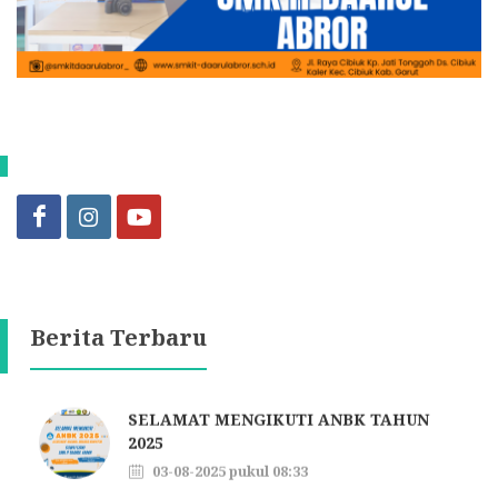
SELAMAT MENGIKUTI ANBK TAHUN
Berita Terbaru
2025
03-08-2025 pukul 08:33
Selamat Hari Raya Idhul Adha 10
Dzulhijjah 1446 H
06-06-2025 pukul 07:49