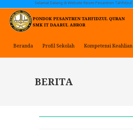
Selamat Datang di Website Resmi Pesantren Tahfidzul
PONDOK PESANTREN TAHFIDZUL QURAN
SMK IT DAARUL ABROR
Beranda
Profil Sekolah
Kompetensi Keahlian
BERITA