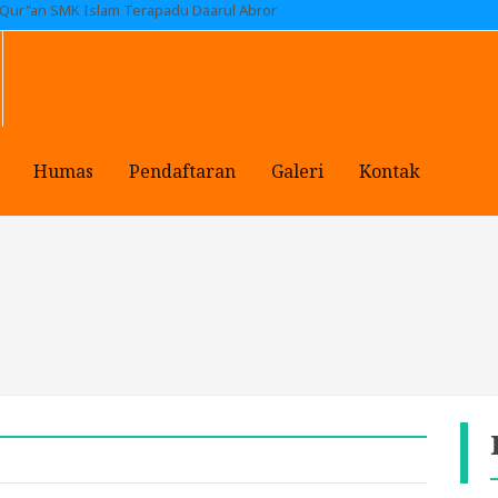
 Qur"an SMK Islam Terapadu Daarul Abror
Humas
Pendaftaran
Galeri
Kontak