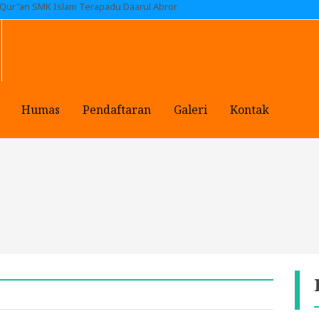
 Qur"an SMK Islam Terapadu Daarul Abror
Humas
Pendaftaran
Galeri
Kontak