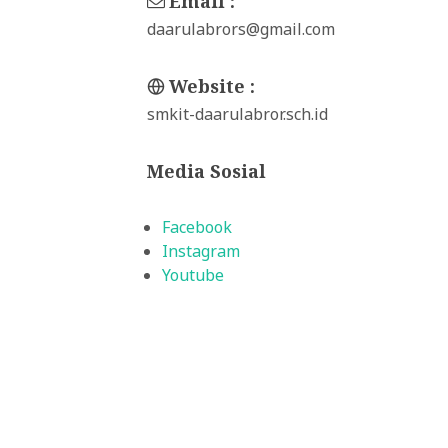
Email :
daarulabrors@gmail.com
Website :
smkit-daarulabror.sch.id
Media Sosial
 HARI AYAH
SELAMAT MENGIKUTI
Facebook
L
TAHUN 2025
Instagram
25 pukul 20:37
03-08-2025 pukul 08:33
Youtube