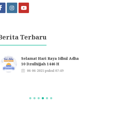
Berita Terbaru
Marahaban Yaa Ramadhan
Se
1446 H
Is
01-03-2025 pukul 02:54