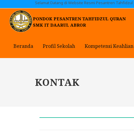
Selamat Datang di Website Resmi Pesantren Tahfidzul
PONDOK PESANTREN TAHFIDZUL QURAN
SMK IT DAARUL ABROR
Beranda
Profil Sekolah
Kompetensi Keahlian
KONTAK